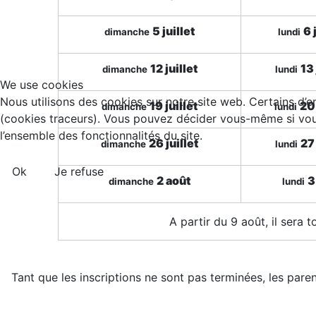
5 juillet
6 
dimanche
lundi
12 juillet
13 
dimanche
lundi
We use cookies
Nous utilisons des cookies sur notre site web. Certains d’en
19 juillet
20 
dimanche
lundi
(cookies traceurs). Vous pouvez décider vous-même si vous 
l’ensemble des fonctionnalités du site.
26 juillet
27 
dimanche
lundi
Ok
Je refuse
2 août
3
dimanche
lundi
A partir du 9 août, il sera 
Tant que les inscriptions ne sont pas terminées, les parent