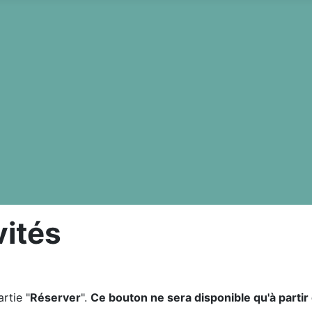
vités
rtie "
Réserver
".
Ce bouton ne sera disponible qu'à parti