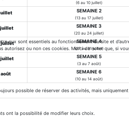
(6 au 10 juillet)
SEMAINE 2
juillet
(13 au 17 juillet)
SEMAINE 3
juillet
(20 au 24 juillet)
SEMAINE 4
tre eux sont essentiels au fonctionnement du site et d’autres
juillet
autorisez ou non ces cookies. Merci de noter que, si vous l
(27 au 31 juillet)
SEMAINE 5
juillet
(3 au 7 août)
SEMAINE 6
 août
(10 au 14 août)
toujours possible de réserver des activités, mais uniquement
s ont la possibilité de modifier leurs choix.