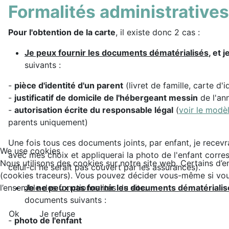
Formalités administratives
Pour l'obtention de la carte
, il existe donc 2 cas :
Je peux fournir les documents dématérialisés
, et 
suivants :
-
pièce d'identité d'un parent
(livret de famille, carte d'
-
justificatif de domicile de l'hébergeant messin
de l'an
-
autorisation écrite du responsable légal
(
voir le modèl
parents uniquement)
Une fois tous ces documents joints, par enfant, je recevr
We use cookies
avec mes choix et appliquerai la photo de l'enfant correspo
Nous utilisons des cookies sur notre site web. Certains d’en
celui-ci ne serait pas couvert par les assurances).
(cookies traceurs). Vous pouvez décider vous-même si vous 
Je ne peux pas fournir les documents dématérialis
l’ensemble des fonctionnalités du site.
documents suivants :
Ok
Je refuse
-
photo de l'enfant