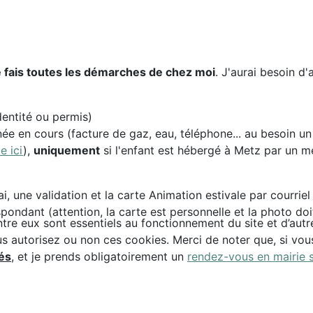
je fais toutes les démarches de chez moi
. J'aurai besoin 
identité ou permis)
née en cours (facture de gaz, eau, téléphone... au besoin u
e ici
),
uniquement
si l'enfant est hébergé à Metz par un m
ai, une validation et la carte Animation estivale par courr
ndant (attention, la carte est personnelle et la photo doit b
tre eux sont essentiels au fonctionnement du site et d’autres
autorisez ou non ces cookies. Merci de noter que, si vous l
és
, et je prends obligatoirement un
rendez-vous en mairie s